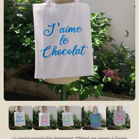
❮
❯
❮
❯
Le produit pourrait être légèrement différent par rapport à l'image