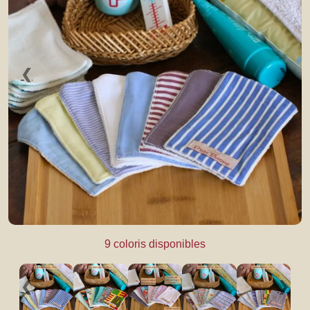
❮
❯
9 coloris disponibles
❮
❯